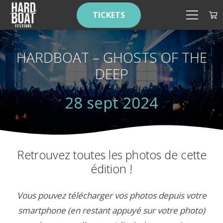
TICKETS
HARDBOAT – GHOSTS OF THE
DEEP
28 sept 2024
Retrouvez toutes les photos de cette
édition !
Vous pouvez télécharger vos photos depuis votre
smartphone (en restant appuyé sur votre photo)