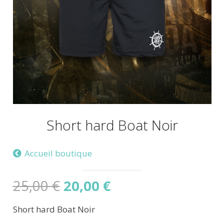
Short hard Boat Noir
Accueil boutique
Le
Le
25,00
€
20,00
€
prix
prix
Short hard Boat Noir
initial
actuel